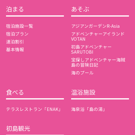
泊まる
あそぶ
宿泊施設一覧
アジアンガーデンR-Asia
宿泊プラン
アドベンチャーアイランド
VOTAN
連泊割引
初島アドベンチャー
基本情報
SARUTOBI
宝探しアドベンチャー海賊
島の冒険日記
海のプール
食べる
温浴施設
テラスレストラン「ENAK」
海泉浴「島の湯」
初島観光