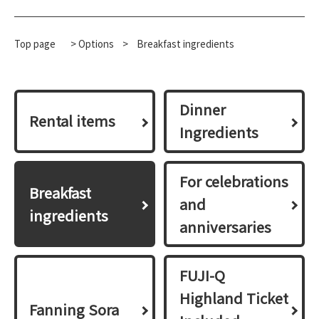
Top page
>
Options
​ ​
>
Breakfast ingredients
Dinner
Rental items
Ingredients
For celebrations
Breakfast
and
ingredients
anniversaries
FUJI-Q
Highland Ticket
Fanning Sora