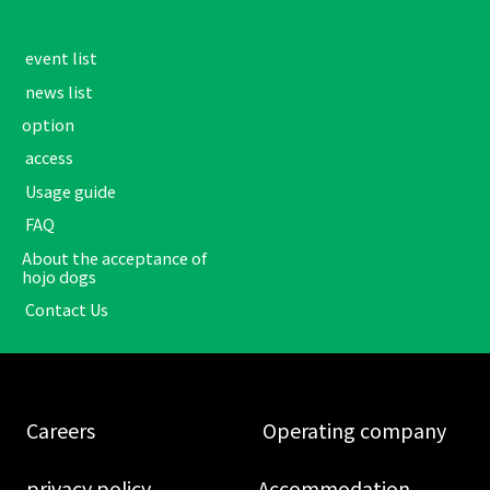
​ ​event list​ ​
​ ​news list​ ​
option
​ ​access​ ​
​ ​Usage guide​ ​
​ ​FAQ​ ​
About the acceptance of
hojo dogs
​ ​Contact Us​ ​
​ ​Careers​ ​
​ ​Operating company​ ​
​ ​privacy policy​ ​
Accommodation