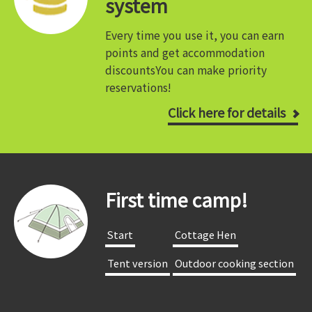
system
Every time you use it, you can earn
points and get accommodation
discounts
You can make priority
reservations!
Click here for details
First time camp!
​ ​Start​ ​
​ ​Cottage Hen​ ​
​ ​Tent version​ ​
​ ​Outdoor cooking section​ ​