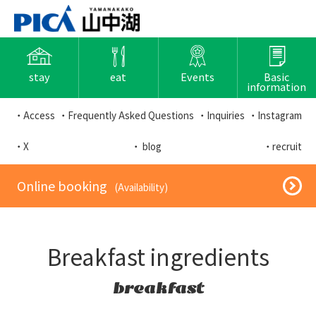
stay
eat
Events
Basic
information
・Access
・Frequently Asked Questions
・Inquiries
・Instagram
・X
・ blog
・recruit
​ ​Online booking​ ​
​ ​(Availability)​ ​
Breakfast ingredients
breakfast