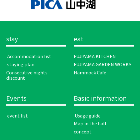
stay
eat
​ ​Accommodation list​ ​
FUJIYAMA KITCHEN
​ ​staying plan​ ​
FUJIYAMA GARDEN WORKS
Consecutive nights
Hammock Cafe
discount
Events
Basic information
​ ​event list​ ​
​ ​Usage guide​ ​
Map in the hall
concept