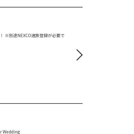
！ ※別途NEXCO速旅登録が必要で
edding