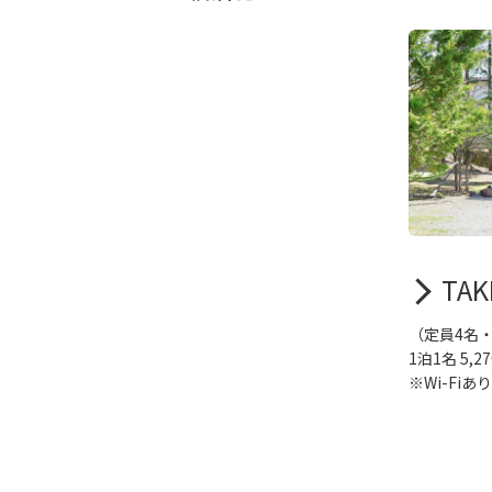
TA
（定員4名・
1泊1名 5,2
※Wi-Fiあり