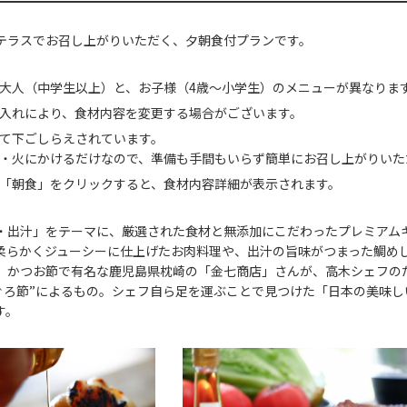
テラスでお召し上がりいただく、夕朝食付プランです。
大人（中学生以上）と、お子様（4歳～小学生）のメニューが異なりま
入れにより、食材内容を変更する場合がございます。
て下ごしらえされています。
・火にかけるだけなので、準備も⼿間もいらず簡単にお召し上がりいた
「朝食」をクリックすると、食材内容詳細が表示されます。
・出汁」をテーマに、厳選された⾷材と無添加にこだわったプレミアム
柔らかくジューシーに仕上げたお⾁料理や、出汁の旨味がつまった鯛め
、かつお節で有名な⿅児島県枕崎の「⾦七商店」さんが、高木シェフの
まぐろ節”によるもの。シェフ自ら足を運ぶことで⾒つけた「日本の美味
す。