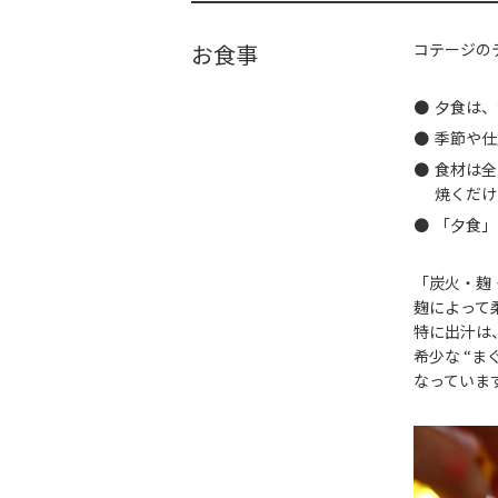
お食事
コテージの
夕食は、
季節や仕
食材は全
焼くだけ
「夕食」
「炭火・麹
麹によって
特に出汁は
希少な “
なっていま