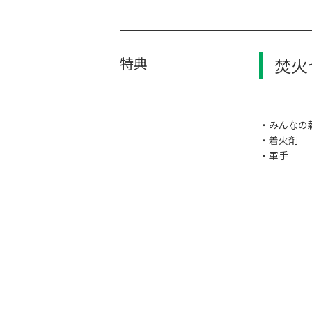
特典
焚火
・みんなの
・着火剤
・軍手