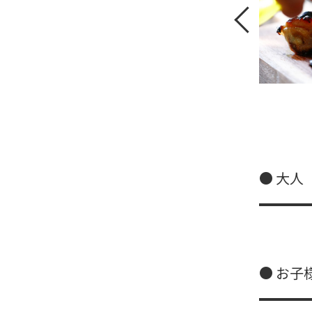
● 大人
● お子