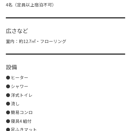
4名（定員以上宿泊不可）
広さなど
室内：約12.7㎡・フローリング
設備
ヒーター
シャワー
洋式トイレ
流し
簡易コンロ
寝具4 組付
足ふきマット