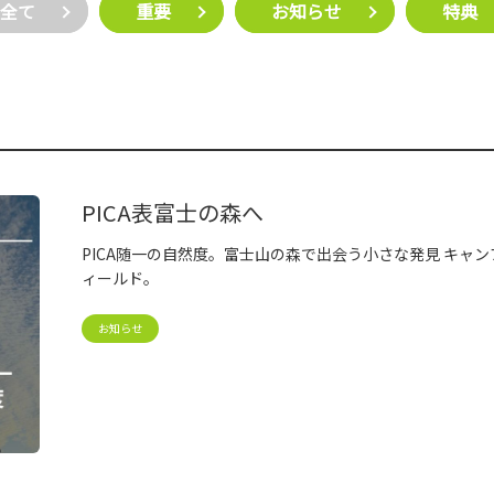
全て
重要
お知らせ
特典
PICA表富士の森へ
PICA随一の自然度。富士山の森で出会う小さな発見 キャ
ィールド。
お知らせ