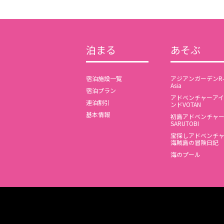
泊まる
あそぶ
宿泊施設一覧
アジアンガーデンR
Asia
宿泊プラン
アドベンチャーアイ
連泊割引
ンドVOTAN
基本情報
初島アドベンチャ
SARUTOBI
宝探しアドベンチ
海賊島の冒険日記
海のプール