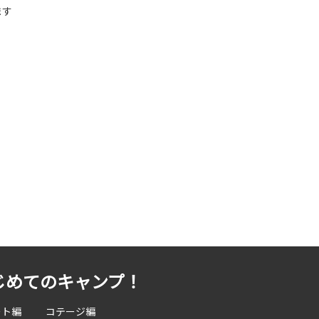
ます
じめてのキャンプ！
ート編
コテージ編