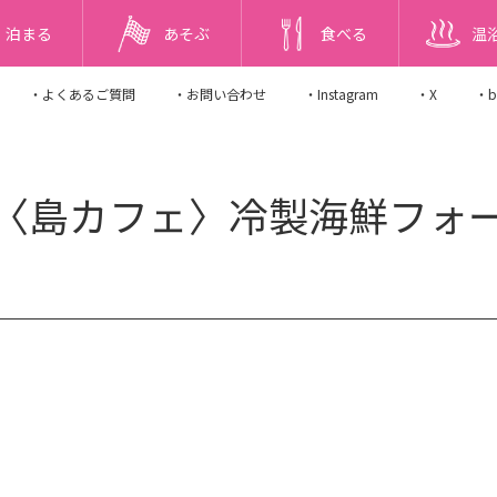
泊まる
あそぶ
食べる
温
・よくあるご質問
・お問い合わせ
・Instagram
・X
・b
〈島カフェ〉冷製海鮮フォ