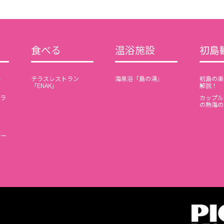
食べる
温浴施設
初島
-
テラスレストラン
海泉浴「島の湯」
初島の楽
「ENAK」
解説！
ラ
カップル
の熱海の
ー
ャー