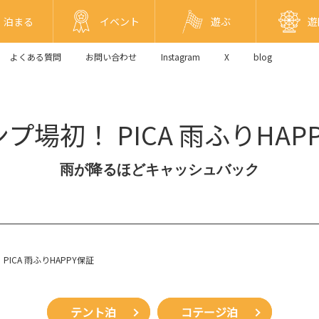
泊まる
イベント
遊ぶ
遊
よくある質問
お問い合わせ
Instagram
X
blog
プ場初！ PICA 雨ふりHAP
雨が降るほどキャッシュバック
ICA 雨ふりHAPPY保証
テント泊
コテージ泊