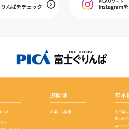
PICAリゾート
士ぐりんぱをチェック
Instagra
遊園地
基本
トバギー
お楽しみ情報
利用案内
A
場内MAP
MTB）
コンセプ