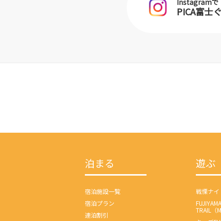
Instagramで
PICA富
泊まる
遊ぶ
宿泊施設一覧
戦慄ナイ
宿泊プラン
FUJIYAM
TRAIL（
連泊割引