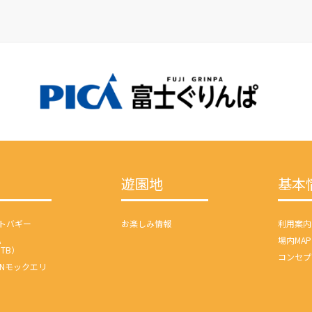
遊園地
基本
トバギー
お楽しみ情報
利用案内
A
場内MAP
MTB）
コンセプ
UNモックエリ