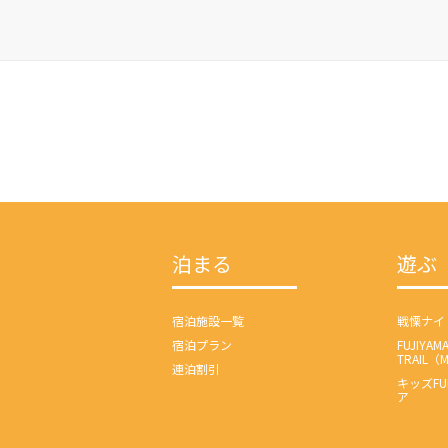
泊まる
遊ぶ
宿泊施設一覧
戦慄ナイ
宿泊プラン
FUJIYAM
TRAIL（
連泊割引
キッズF
ア