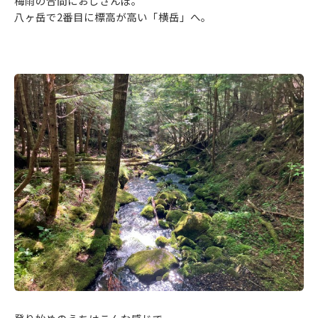
梅雨の合間におじさんぽ。
八ヶ岳で2番目に標高が高い「横岳」へ。