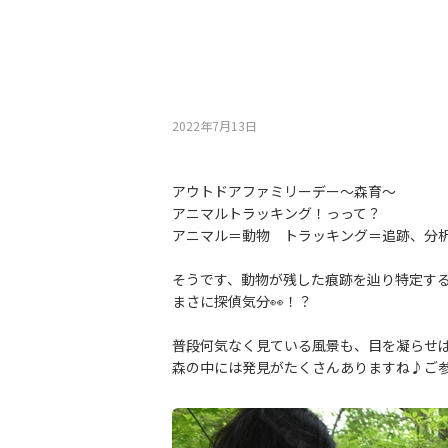
2022年7月13⽇
アウトドアファミリーデー～森育～
アニマルトラッキング！っって？
アニマル＝動物 トラッキング＝追跡、分
そうです、動物が残した痕跡を辿り特定す
まさに探偵気分👀！？
普段何気なく見ている風景も、目を凝らせ
森の中には発見がたくさんありますね♪ご