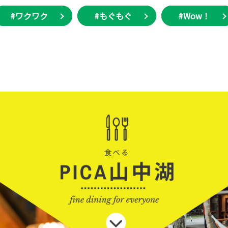
#ワクワク
#もぐもぐ
#Wow！