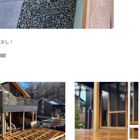
と少し！
瞬間