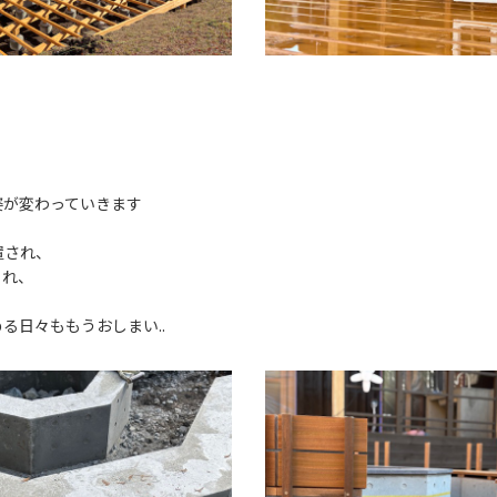
姿が変わっていきます
置され、
られ、
る日々ももうおしまい..