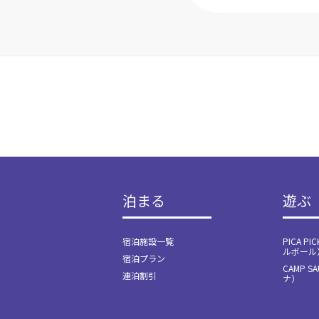
泊まる
遊ぶ
宿泊施設一覧
PICA P
ルボール
宿泊プラン
CAMP S
連泊割引
ナ）