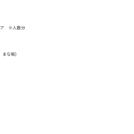
ェア ※人数分
、まな板)