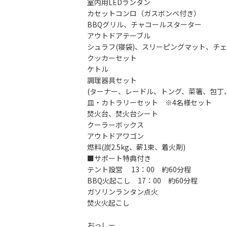
室内用LEDランタン
カセットコンロ（ガスボンベ付き）
BBQグリル、チャコールスターター
アウトドアテーブル
シュラフ(寝袋)、スリーピングマット、チ
クッカーセット
ケトル
調理器具セット
(ターナー、レードル、トング、菜箸、包丁
皿・カトラリーセット ※4名様セット
焚火台、焚火台シート
クーラーボックス
アウトドアワゴン
燃料(炭2.5kg、薪1束、着火剤)
■サポート特典付き
テント設営 13：00 約60分程
BBQ火起こし 17：00 約60分程
ガソリンランタン点火
焚火火起こし
おっしー