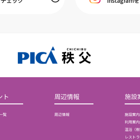
をチェック
Instagra
ント
周辺情報
施設
一覧
周辺情報
施設案内
利用案内
温浴（樹
レストラ