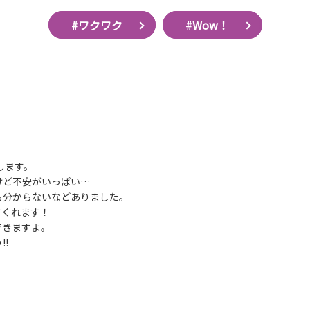
#ワクワク
#Wow！
します。
けど不安がいっぱい…
も分からないなどありました。
てくれます！
できますよ。
‼