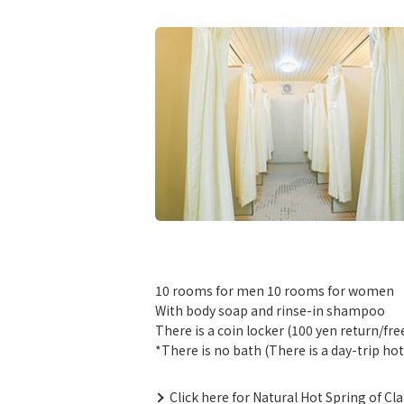
10 rooms for men 10 rooms for women
With body soap and rinse-in shampoo
There is a coin locker (100 yen return/fre
*There is no bath (There is a day-trip hot
Click here for Natural Hot Spring of C