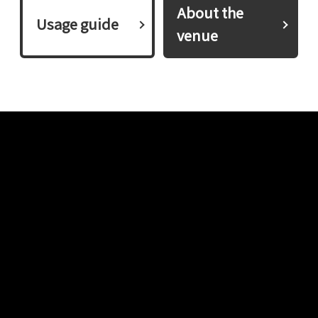
About the
​ ​Usage guide​ ​
venue