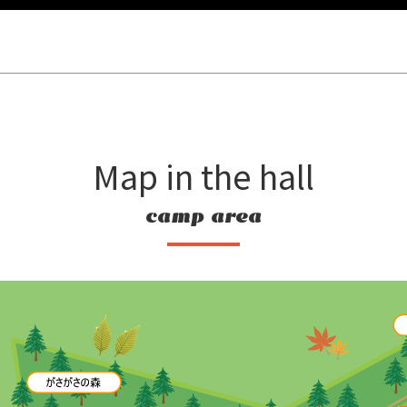
Map in the hall
camp area