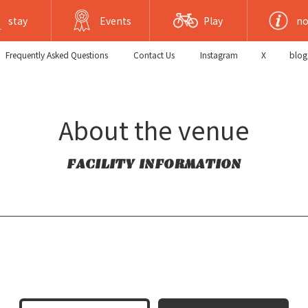
stay
Events
Play
no
Frequently Asked Questions
​ ​Contact Us​ ​
Instagram
X
blog
About the venue
FACILITY INFORMATION