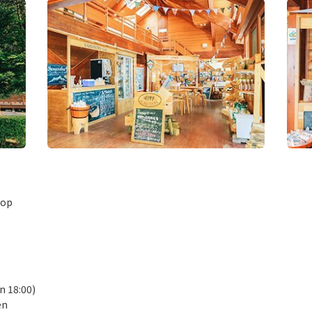
hop
n 18:00)
en