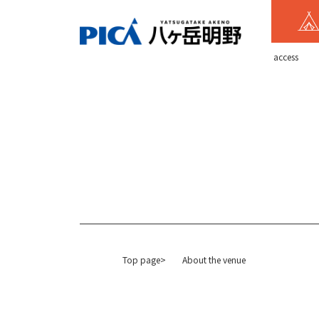
​ ​access​ ​
Top page>
About the venue