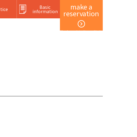
make a
Basic
tice
information
reservation
Member registration and login