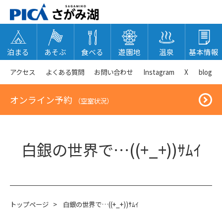
泊まる
あそぶ
食べる
遊園地
温泉
基本情報
アクセス
よくある質問
お問い合わせ
Instagram
X
blog
オンライン予約
（空室状況）
白銀の世界で…((+_+))ｻﾑｲ
トップページ
>
白銀の世界で…((+_+))ｻﾑｲ