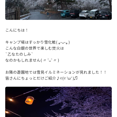
こんにちは！
キャンプ場はすっかり雪化粧( ⁎ᵕᴗᵕ⁎ )
こんな白銀の世界で楽しむ焚火は
`乙なたのしみ`
なのかもしれません( 〃 ˆᴗˆ 〃 )
お隣の遊園地では雪見イルミネーションが見れました！！
皆さんにちょっとだけご紹介♪୧(୧ 'ω' )♫