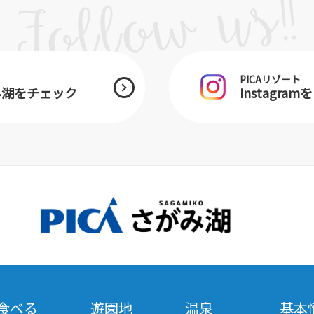
PICAリゾート
がみ湖をチェック
Instagra
食べる
遊園地
温泉
基本