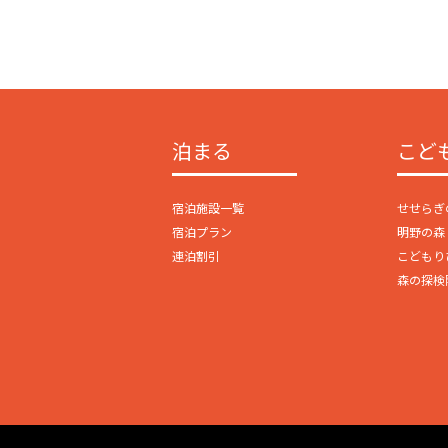
泊まる
こど
宿泊施設一覧
せせらぎ
宿泊プラン
明野の森 ki
連泊割引
こどもり
森の探検