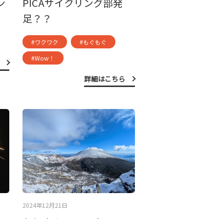
ン
PICAサイクリング部発
足？？
#ワクワク
#もぐもぐ
#Wow！
詳細はこちら
2024年12月21日