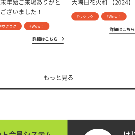
年末年始ご来場ありがと
大晦日花火和 【2024】
うございました！
#ワクワク
#Wow！
#ワクワク
#Wow！
詳細はこちら
詳細はこちら
もっと見る
イント会員システム
は