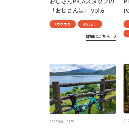
おじさんPICAスタッフの
P
「おじさんぽ」 Vol.6
P
#ワクワク
#Wow！
詳細はこちら
20
2025年6月07日