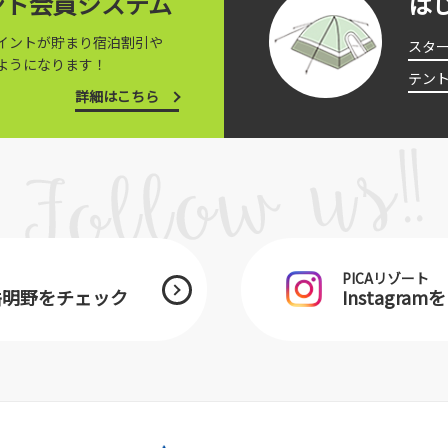
イント会員システム
は
イントが貯まり宿泊割引や
スタ
ようになります！
テン
詳細はこちら
PICAリゾート
ヶ岳明野をチェック
Instagra