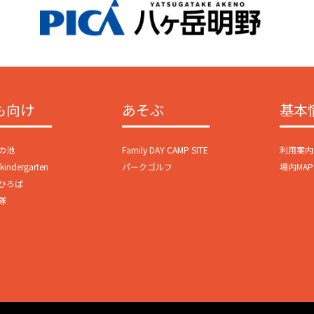
も向け
あそぶ
基本
の池
Family DAY CAMP SITE
利用案内
ndergarten
パークゴルフ
場内MAP
ひろば
隊