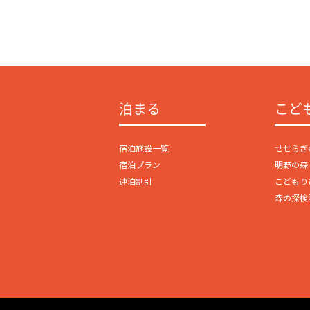
泊まる
こど
宿泊施設一覧
せせらぎ
宿泊プラン
明野の森 ki
連泊割引
こどもり
森の探検