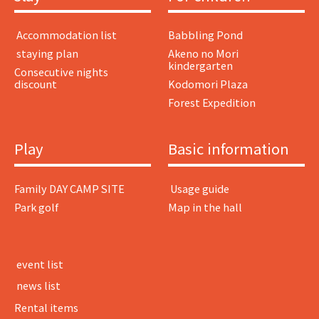
​ ​Accommodation list​ ​
Babbling Pond
​ ​staying plan​ ​
Akeno no Mori
kindergarten
Consecutive nights
discount
Kodomori Plaza
Forest Expedition
Play
Basic information
Family DAY CAMP SITE
​ ​Usage guide​ ​
Park golf
Map in the hall
​ ​event list​ ​
​ ​news list​ ​
Rental items