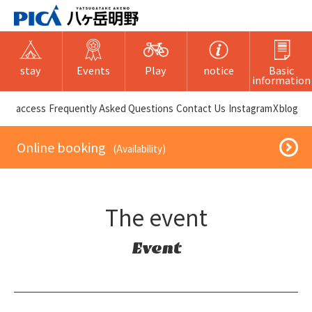
stay
Events
Play
notice
Basic
information
​ ​access​ ​
Frequently Asked Questions
​ ​Contact Us​ ​
Instagram
X
blog
​ ​Online booking​ ​
​ ​(Availability)​ ​
The event
Event