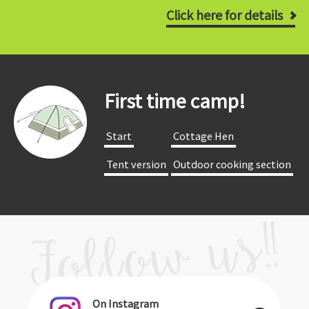
Click here for details
First time camp!
​ ​Start​ ​
​ ​Cottage Hen​ ​
​ ​Tent version​ ​
​ ​Outdoor cooking section​ ​
On Instagram