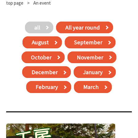
top page
​ ​
>
An event
all
All year round
August
September
October
November
December
January
February
March