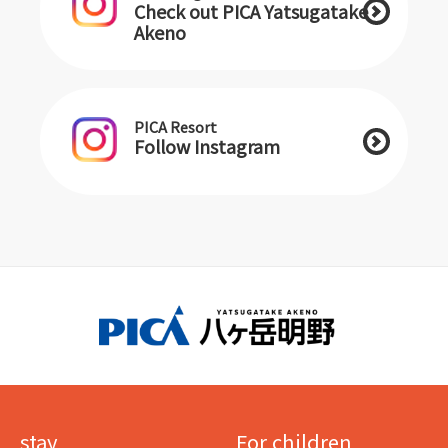
Check out PICA Yatsugatake
Akeno
PICA Resort
Follow Instagram
stay
For children