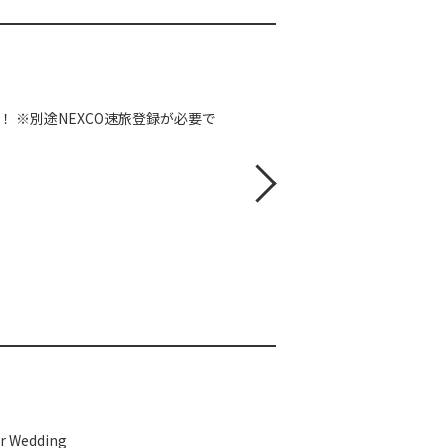
！ ※別途NEXCO速旅登録が必要で
edding