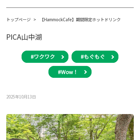
トップページ
>
【HammockCafe】期間限定ホットドリンク
PICA山中湖
#ワクワク
#もぐもぐ
#Wow！
2025年10月13⽇