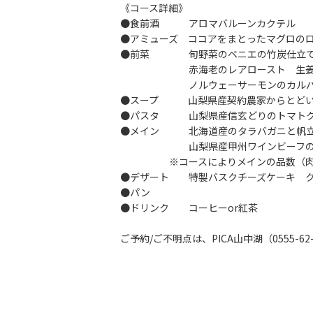
《コース詳細》
●食前酒 アロマバルーンカクテル
●アミューズ ココアをまとったマグロの
●前菜 旬野菜のベニエの竹炭仕立て
赤海老のレアロースト 生姜
ノルウェーサーモンのカルパ
●スープ 山梨県産契約農家からとどい
●パスタ 山梨県産信玄どりのトマトク
●メイン 北海道産のタラバガニと帆立
山梨県産甲州ワインビーフのグリ
※コースによりメインの品数（肉or
●デザート 特製バスクチーズケーキ ク
●パン
●ドリンク コーヒーor紅茶
ご予約/ご不明点は、PICA山中湖（0555-6