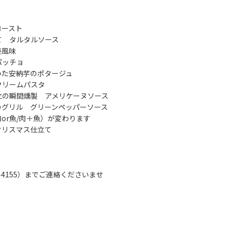
ロースト
 タルタルソース
風味
ッチョ
た安納芋のポタージュ
リームパスタ
の瞬間燻製 アメリケーヌソース
ル グリーンペッパーソース
魚/肉＋魚）が変わります
リスマス仕立て
2-4155）までご連絡くださいませ