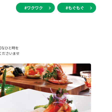
#ワクワク
#もぐもぐ
大切なひと時を
しみくださいませ