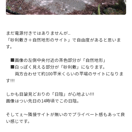
まだ電源付きではありませんが...
「砂利敷き＋自然地形のサイト」で自由度があると思いま
す。
■画像の左側中央付近の茶色部分が「自然地形」
■白っぽく見える部分が「砂利敷」になります。
両方合わせて約100平米くらいの平場のサイトになりま
す!!!
しかも目論見どおりの「日陰」が心地よい!!!
画像はつい先日の14時頃でこの日陰。
そしてぇ～隣接サイトが無いのでプライベート感もあって良
い感じです。