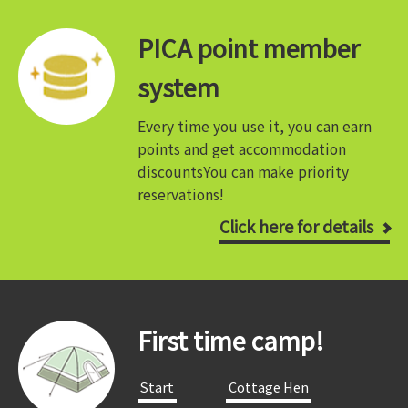
PICA point member
system
Every time you use it, you can earn
points and get accommodation
discounts
You can make priority
reservations!
Click here for details
First time camp!
​ ​Start​ ​
​ ​Cottage Hen​ ​