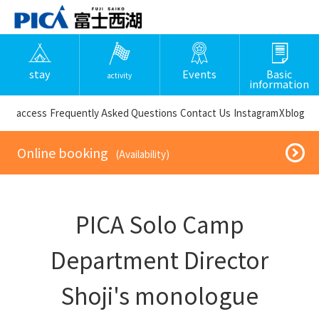
stay
Events
Basic
activity
information
​ ​access​ ​
Frequently Asked Questions
​ ​Contact Us​ ​
Instagram
X
blog
​ ​Online booking​ ​
​ ​(Availability)​ ​
PICA Solo Camp
Department Director
Shoji's monologue