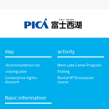
stay
activity
​ ​Accommodation list​ ​
West Lake Canoe Program
​ ​staying plan​ ​
Fishing
Consecutive nights
Rental MTB exclusive
discount
course
Basic information