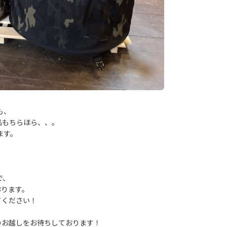
も、
品もちらほら、、。
ます。
で、
おります。
てください！
のお越しをお待ちしております！