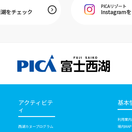
PICAリゾート
士西湖をチェック
Instagra
アクティビテ
基本
ィ
利用案内
西湖カヌープログラム
場内MAP