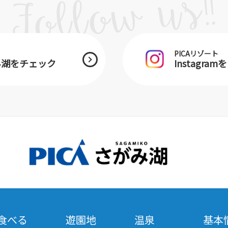
PICAリゾート
がみ湖をチェック
Instagra
食べる
遊園地
温泉
基本