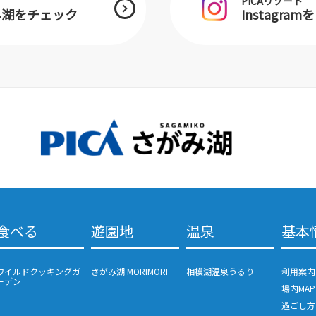
PICAリゾート
がみ湖をチェック
Instagra
食べる
遊園地
温泉
基本
ワイルドクッキングガ
さがみ湖 MORIMORI
相模湖温泉うるり
利用案内
ーデン
場内MAP
過ごし方