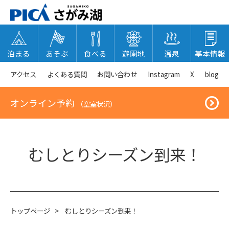
泊まる
あそぶ
食べる
遊園地
温泉
基本情報
アクセス
よくある質問
お問い合わせ
Instagram
X
blog
オンライン予約
（空室状況）
むしとりシーズン到来！
トップページ
>
むしとりシーズン到来！