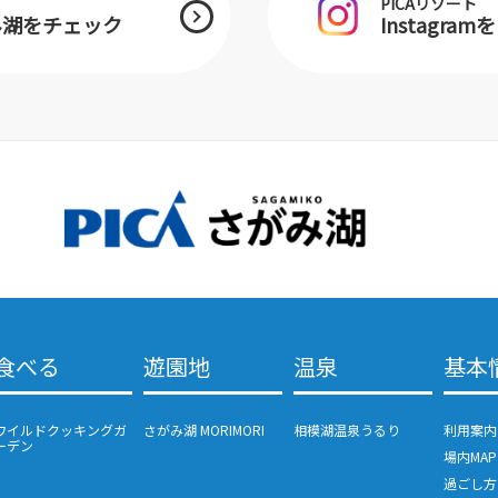
PICAリゾート
がみ湖をチェック
Instagra
食べる
遊園地
温泉
基本
ワイルドクッキングガ
さがみ湖 MORIMORI
相模湖温泉うるり
利用案内
ーデン
場内MAP
過ごし方