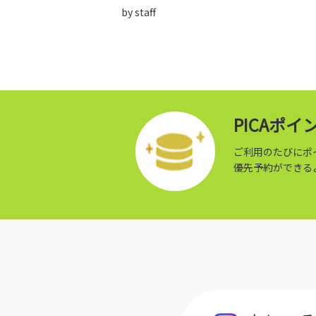
by staff
PICAポ
ご利用のたびにポ
優先予約ができる