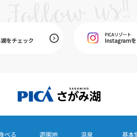
PICAリゾート
がみ湖をチェック
Instagra
食べる
遊園地
温泉
基本