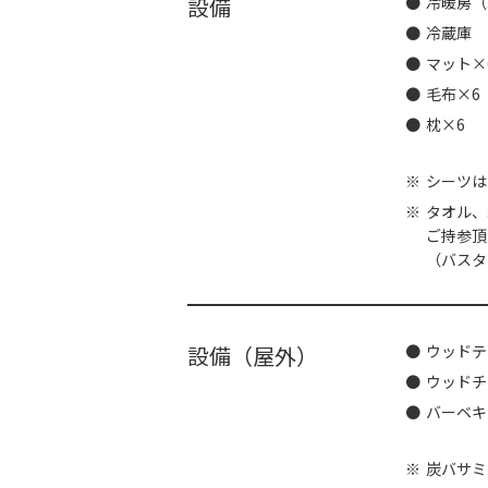
設備
冷暖房（
冷蔵庫
マット×
毛布×6
枕×6
シーツは
タオル、
ご持参頂
（バスタ
設備（屋外）
ウッドテ
ウッドチ
バーベキュ
炭バサミ