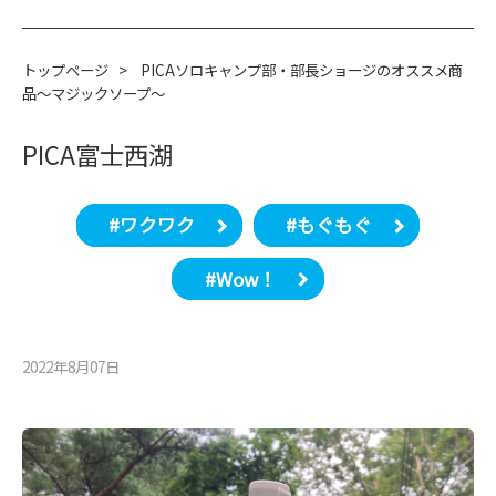
トップページ
>
PICAソロキャンプ部・部長ショージのオススメ商
品～マジックソープ～
PICA富士西湖
#ワクワク
#もぐもぐ
#Wow！
2022年8月07⽇