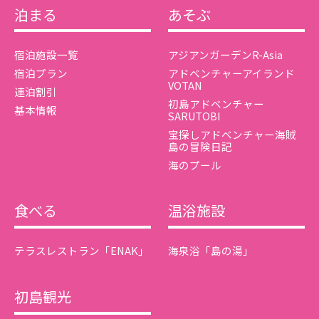
泊まる
あそぶ
宿泊施設一覧
アジアンガーデンR-Asia
宿泊プラン
アドベンチャーアイランド
VOTAN
連泊割引
初島アドベンチャー
基本情報
SARUTOBI
宝探しアドベンチャー海賊
島の冒険日記
海のプール
食べる
温浴施設
テラスレストラン「ENAK」
海泉浴「島の湯」
初島観光