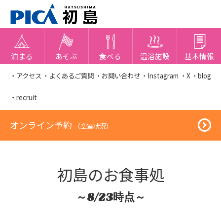
泊まる
あそぶ
食べる
温浴施設
基本情報
・アクセス
・よくあるご質問
・お問い合わせ
・Instagram
・X
・blog
・recruit
オンライン予約
（空室状況）
初島のお食事処
～8/23時点～