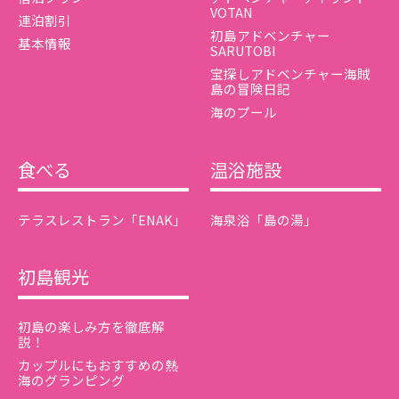
VOTAN
連泊割引
初島アドベンチャー
基本情報
SARUTOBI
宝探しアドベンチャー海賊
島の冒険日記
海のプール
食べる
温浴施設
テラスレストラン「ENAK」
海泉浴「島の湯」
初島観光
初島の楽しみ方を徹底解
説！
カップルにもおすすめの熱
海のグランピング