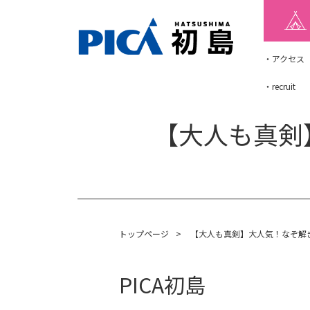
・アクセス
・recruit
【大人も真剣
トップページ
>
【大人も真剣】大人気！なぞ解
PICA初島