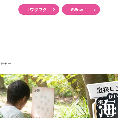
#ワクワク
#Wow！
ンチャー