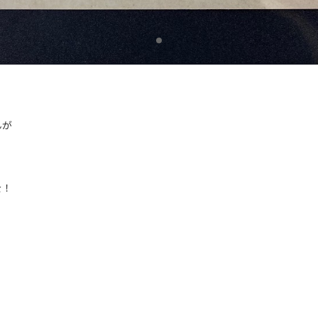
んが
を！