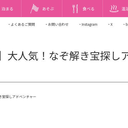
泊まる
あそぶ
食べる
温
・よくあるご質問
・お問い合わせ
・Instagram
・X
・b
】大人気！なぞ解き宝探し
き宝探しアドベンチャー