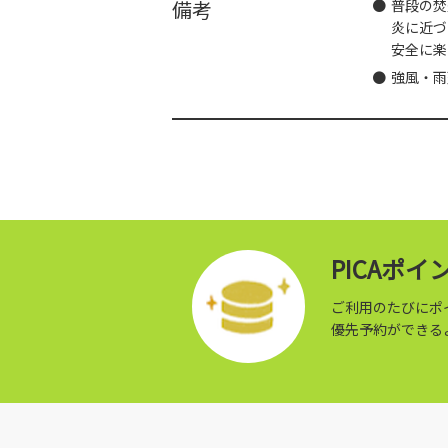
備考
普段の焚
炎に近づ
安全に楽
強風・雨
PICAポ
ご利用のたびにポ
優先予約ができる