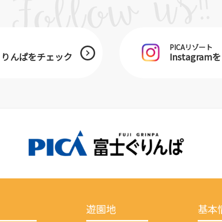
PICAリゾート
士ぐりんぱをチェック
Instagra
遊園地
基本