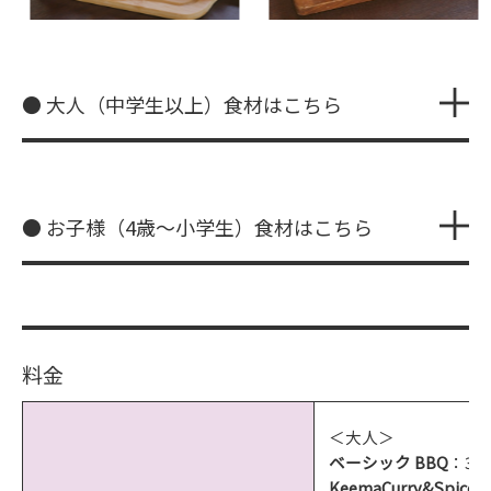
● 大人（中学生以上）食材はこちら
● お子様（4歳～小学生）食材はこちら
料金
＜大人＞
ベーシック BBQ
：3,
KeemaCurry&Spice