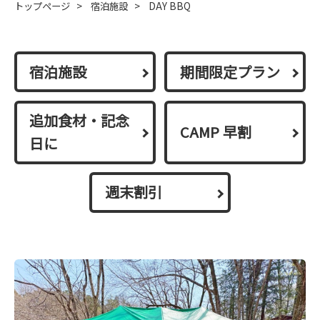
トップページ
>
宿泊施設
>
DAY BBQ
宿泊施設
期間限定プラン
追加食材・記念
CAMP 早割
日に
週末割引