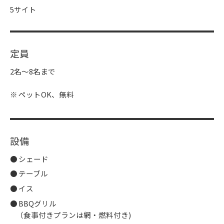
5サイト
定員
2名～8名まで
ペットOK、無料
設備
シェード
テーブル
イス
BBQグリル
（食事付きプランは網・燃料付き)