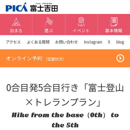
泊まる
遊ぶ
イベント
基本情報
アクセス
よくある質問
お問い合わせ
Instagram
X
blog
オンライン予約
（空室状況）
0合目発5合目行き「富士登山
×トレランプラン」
Hike from the base（0th） to
the 5th