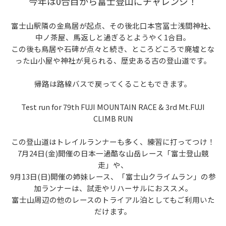
今年は0合目から富士登山にチャレンジ！
富士山駅隣の金鳥居が起点、その後北口本宮冨士浅間神社、
中ノ茶屋、馬返しと過ぎるとようやく1合目。
この後も鳥居や石碑が点々と続き、ところどころで廃墟とな
った山小屋や神社が見られる、歴史ある古の登山道です。
帰路は路線バスで戻ってくることもできます。
Test run for 79th FUJI MOUNTAIN RACE & 3rd Mt.FUJI
CLIMB RUN
この登山道はトレイルランナーも多く、練習に打ってつけ！
7月24日(金)開催の日本一過酷な山岳レース「富士登山競
走」や、
9月13日(日)開催の姉妹レース、「富士山クライムラン」の参
加ランナーは、試走やリハーサルにおススメ。
富士山周辺の他のレースのトライアル泊としてもご利用いた
だけます。