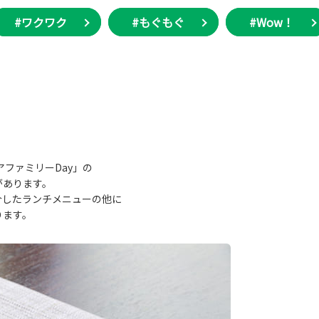
#ワクワク
#もぐもぐ
#Wow！
アファミリーDay」の
があります。
介したランチメニューの他に
ります。