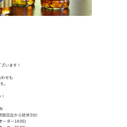
！
ございます！
合わせも
です。
い！
N
の駅旭日丘から徒歩3分）
ーダー14:00)