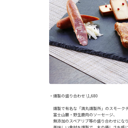
・燻製の盛り合わせ \1,680
燻製で有名な「満丸燻製所」のスモークチ
富士山麓・野生鹿肉のソーセージ、
無添加のスペアリブ等の盛り合わせにな
美味しい食材を燻製で、木の優しさを感じ