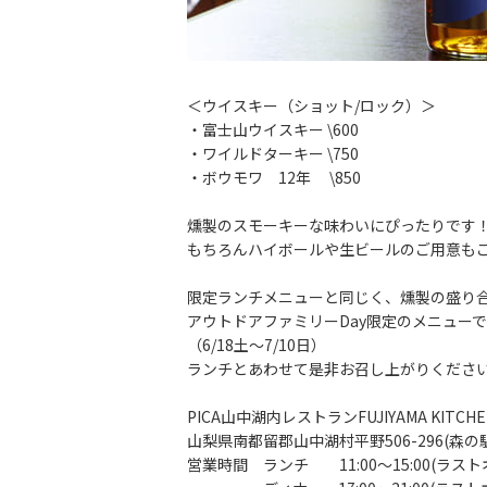
＜ウイスキー（ショット/ロック）＞
・富士山ウイスキー \600
・ワイルドターキー \750
・ボウモワ 12年 \850
燻製のスモーキーな味わいにぴったりです
もちろんハイボールや生ビールのご用意も
限定ランチメニューと同じく、燻製の盛り
アウトドアファミリーDay限定のメニュー
（6/18土～7/10日）
ランチとあわせて是非お召し上がりくださ
PICA山中湖内レストランFUJIYAMA KITCHE
山梨県南都留郡山中湖村平野506-296(森
営業時間 ランチ 11:00～15:00(ラストオ