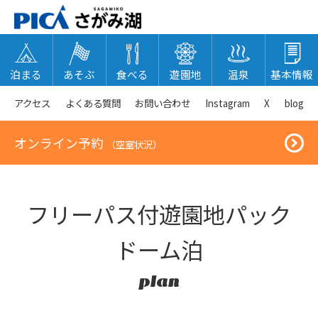
泊まる
あそぶ
食べる
遊園地
温泉
基本情報
アクセス
よくある質問
お問い合わせ
Instagram
X
blog
オンライン予約
（空室状況）
フリーパス付遊園地パック
ドーム泊
plan