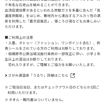
で有名な石老山を眺めることができます。
血流促進効果があるといわれる炭酸ガスを多量に含んだ「高
濃度炭酸泉」をはじめ、敷地内から湧出するアルカリ性の源
泉を利用した「露天岩風呂」、寝ころび湯などもお楽しみい
ただけます。
■ご利用上の注意
・入墨、タトゥー（ファッション、ワンポイント含む）、刺
青シールをされている方のご利用はお断りしております。
・相模原市公衆浴場法施行条例の一部改正に伴い、小学１年
生以上の混浴はお断りしております。
恐れ入りますが、ご理解とご協力をお願いいたします。
さがみ湖温泉「うるり」詳細はこちら
ご宿泊日当日、またはチェックアウト日のどちらか1回ご
利用いただけます。
タオル・館内着はついていません。