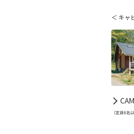
＜ キャ
CA
（定員6名以