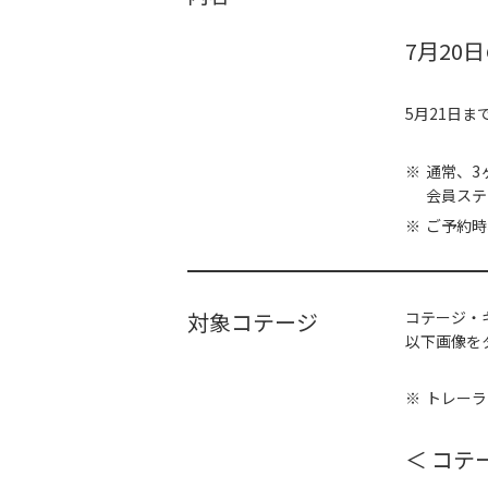
7月20
5月21日ま
通常、3
会員ステ
ご予約時
対象コテージ
コテージ・
以下画像を
トレーラ
＜ コテ