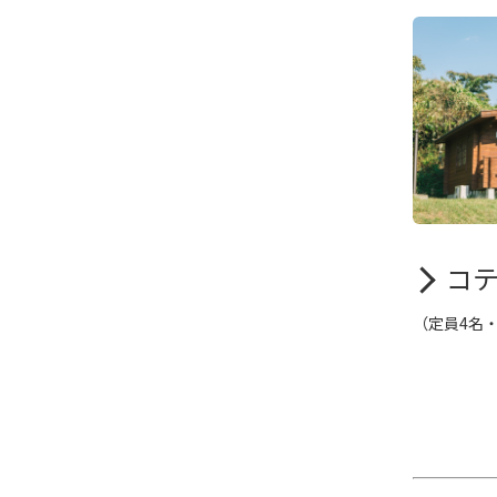
コ
（定員4名・