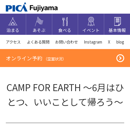
泊まる
あそぶ
食べる
イベント
基本情報
アクセス
よくある質問
お問い合わせ
Instagram
X
blog
オンライン予約
（空室状況）
CAMP FOR EARTH ～6月はひ
とつ、いいことして帰ろう～