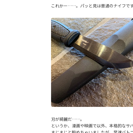
これかー……。パッと見は普通のナイフで
刃が綺麗だ……。
というか、漫画や映画で以外、本格的なサ
まじまじと眺めちゃいましたが、早速バト