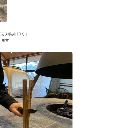
だら刃先を叩く！
ります。