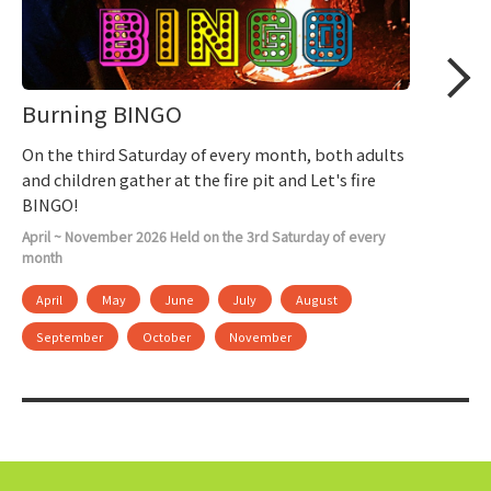
Burning BINGO
On the third Saturday of every month, both adults
and children gather at the fire pit and Let's fire
BINGO!
April ~ November 2026 Held on the 3rd Saturday of every
month
April
May
June
July
August
September
October
November