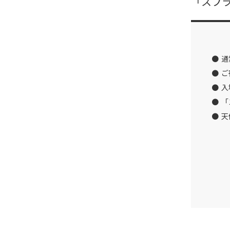
「スプ
通
ご
入
「
天