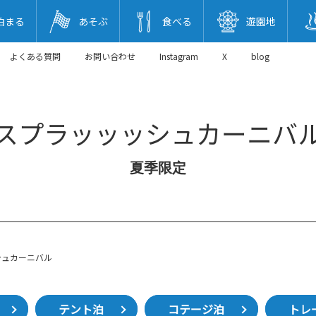
泊まる
あそぶ
食べる
遊園地
よくある質問
お問い合わせ
Instagram
X
blog
スプラッッッシュカーニバ
夏季限定
シュカーニバル
テント泊
コテージ泊
トレ