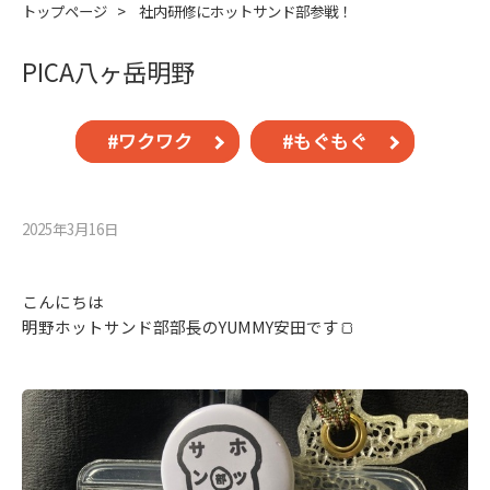
トップページ
>
社内研修にホットサンド部参戦！
PICA八ヶ岳明野
#ワクワク
#もぐもぐ
2025年3月16⽇
こんにちは
明野ホットサンド部部長のYUMMY安田です🍞