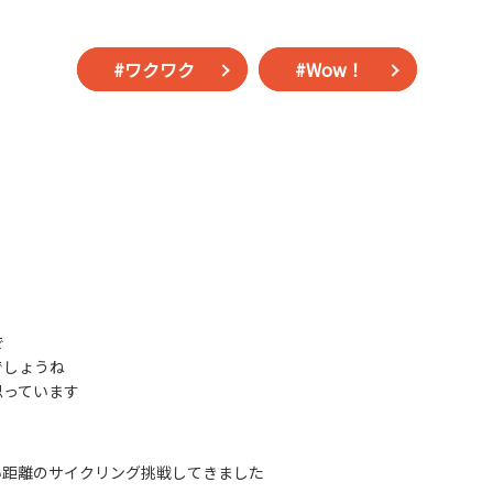
#ワクワク
#Wow！
で
でしょうね
思っています
い距離のサイクリング挑戦してきました